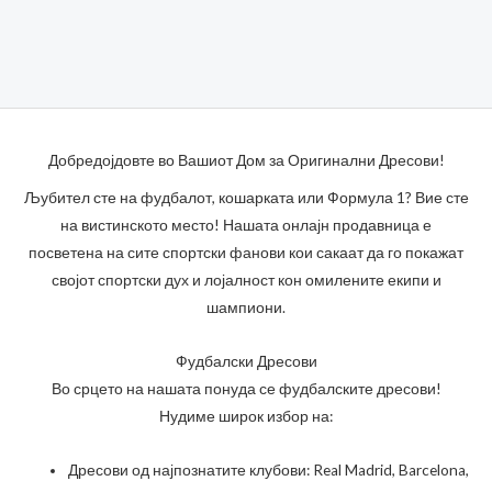
Добредојдовте во Вашиот Дом за Оригинални Дресови!
Љубител сте на фудбалот, кошарката или Формула 1? Вие сте
на вистинското место! Нашата онлајн продавница е
посветена на сите спортски фанови кои сакаат да го покажат
својот спортски дух и лојалност кон омилените екипи и
шампиони.
Фудбалски Дресови
Во срцето на нашата понуда се фудбалските дресови!
Нудиме широк избор на:
Дресови од најпознатите клубови: Real Madrid, Barcelona,