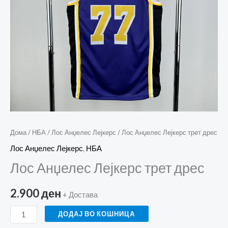
Дома
/
НБА
/
Лос Анџелес Лејкерс
/ Лос Анџелес Лејкерс трет дрес
Лос Анџелес Лејкерс
,
НБА
Лос Анџелес Лејкерс трет дрес
2.900
ден
+ Достава
ДОДАЈ ВО КОШНИЦА