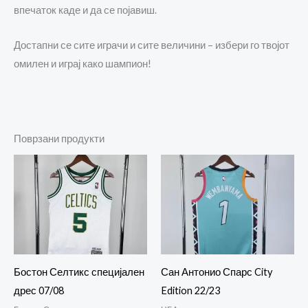
впечаток каде и да се појавиш.
Достапни се сите играчи и сите величини – избери го твојот
омилен и играј како шампион!
Поврзани продукти
Бостон Селтикс специјален
Сан Антонио Спарс City
дрес 07/08
Edition 22/23