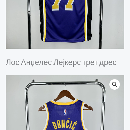
Лос Анџелес Лејкерс трет дрес
Лос
Анџелес
Лејкерс
трет
дрес
количина