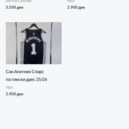
Бостон Селтикс
НБА
3.500
ден
2.900
ден
Сан Анотнио Спарс
гостински дрес 25/26
НБА
2.900
ден