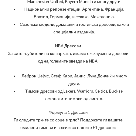
Manchester United, Bayern Munich и многу други.
Национални репрезентации: Аргентина, Франција,
Бразил, Германија, и секако, Македонија.
Сезонски модели, домашни и гостински дресови, како и
специјални изданија.
NBA Дресови
За сите љубители на кошарката, имаме ексклузивни дресови
од најголемите ѕвезди на NBA:
Леброн Џејмс, Стеф Кари, Јанис, Лука Дончиќ и многу
други.
Тимски дресови од Lakers, Warriors, Celtics, Bucks и
останатите тимови од лигата.
Формула 1 Дресови
Ги следите трките со срце в грло? Поддржете ги вашите
омилени тимови и возачи со нашите F1 дресови: