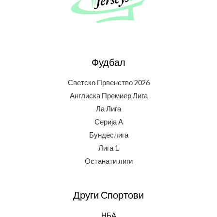
Фудбал
Светско Првенство 2026
Англиска Премиер Лига
Ла Лига
Серија А
Бундеслига
Лига 1
Oстанати лиги
Други Спортови
НБА