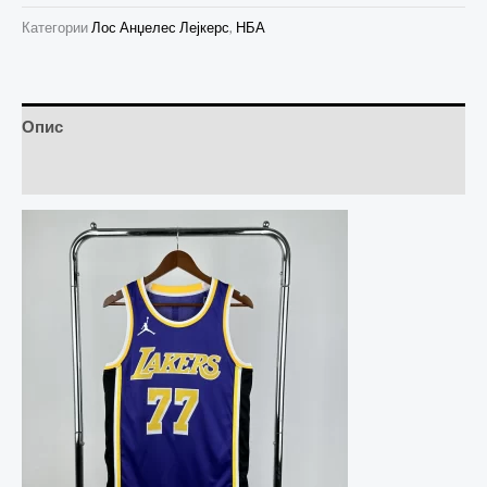
Категории
Лос Анџелес Лејкерс
,
НБА
Опис
Прегледи (0)