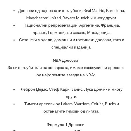
Дресови од најпознатите клубови: Real Madrid, Barcelona,
Manchester United, Bayern Munich и многу други.
Национални репрезентации: Аргентина, Франција,
Бразил, Германија, и секако, Македонија.
Сезонски модели, домашни и гостински дресови, како и
специјални изданија.
NBA Дресови
За сите љубители на кошарката, имаме ексклузивни дресови
од најголемите ѕвезди на NBA:
Леброн Џејмс, Стеф Кари, Јанис, Лука Дончиќ и многу
други.
Тимски дресови од Lakers, Warriors, Celtics, Bucks и
останатите тимови од лигата.
Формула 1 Дресови