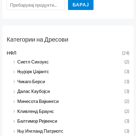
БАРАЈ
Категории на Дресови
НФЛ
(24)
Сиетл Сихоукс
(2)
Њујорк Џајантс
(3)
Чикаго Берси
(3)
Далас Кaубојси
(3)
Минесота Вајкингси
(2)
Кливленд Браунс
(2)
Балтимор Рејвенси
(3)
Њу Ингланд Патриотс
(3)