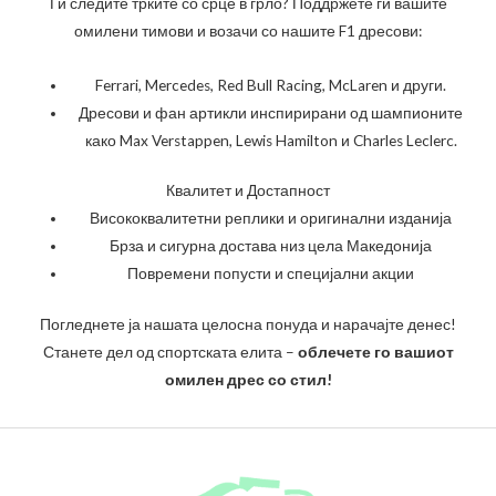
Ги следите трките со срце в грло? Поддржете ги вашите
омилени тимови и возачи со нашите F1 дресови:
Ferrari, Mercedes, Red Bull Racing, McLaren и други.
Дресови и фан артикли инспирирани од шампионите
како Max Verstappen, Lewis Hamilton и Charles Leclerc.
Квалитет и Достапност
Висококвалитетни реплики и оригинални изданија
Брза и сигурна достава низ цела Македонија
Повремени попусти и специјални акции
Погледнете ја нашата целосна понуда и нарачајте денес!
Станете дел од спортската елита –
облечете го вашиот
омилен дрес со стил!