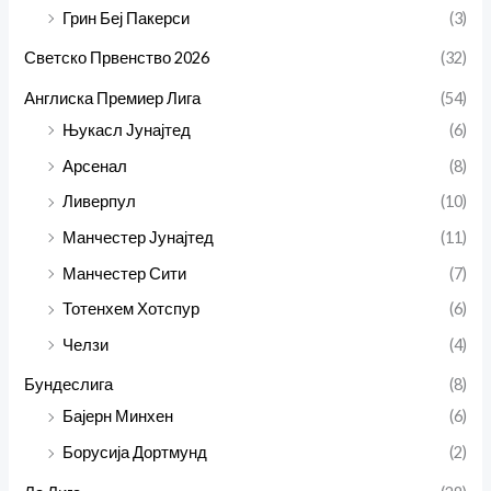
Грин Беј Пакерси
(3)
Светско Првенство 2026
(32)
Англиска Премиер Лига
(54)
Њукасл Јунајтед
(6)
Арсенал
(8)
Ливерпул
(10)
Манчестер Јунајтед
(11)
Манчестер Сити
(7)
Тотенхем Хотспур
(6)
Челзи
(4)
Бундеслига
(8)
Бајерн Минхен
(6)
Борусија Дортмунд
(2)