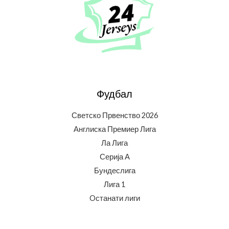
Фудбал
Светско Првенство 2026
Англиска Премиер Лига
Ла Лига
Серија А
Бундеслига
Лига 1
Oстанати лиги