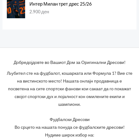
Интер Милан трет дрес 25/26
2.900
ден
Добредојдовте во Вашиот Дом за Оригинални Дресови!
Љубител сте на фудбалот, кошарката или Формула 1? Вие сте
на вистинското место! Нашата онлајн продавница е
посветена на сите спортски фанови кои сакаат да го покажат
својот спортски дух и лојалност кон омилените екипи и
шампиони.
Фудбалски Дресови
Во срцето на нашата понуда се фудбалските дресови!
Нудиме широк избор на: