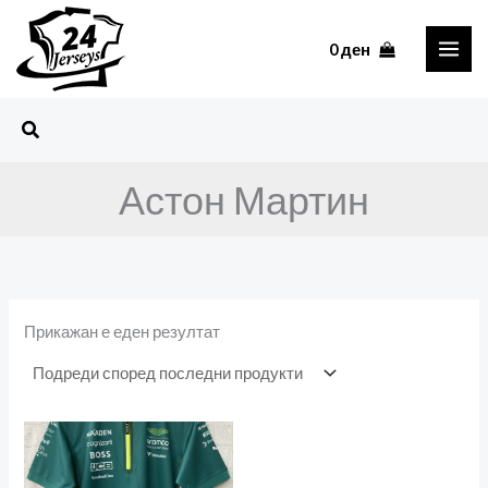
Skip
to
0
ден
content
Search
Астон Мартин
Прикажан е еден резултат