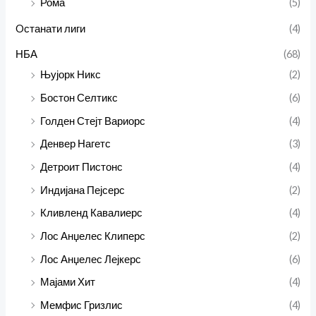
Рома
(5)
Oстанати лиги
(4)
НБА
(68)
Њујорк Никс
(2)
Бостон Селтикс
(6)
Голден Стејт Вариорс
(4)
Денвер Нагетс
(3)
Детроит Пистонс
(4)
Индијана Пејсерс
(2)
Кливленд Кавалиерс
(4)
Лос Анџелес Клиперс
(2)
Лос Анџелес Лејкерс
(6)
Мајами Хит
(4)
Мемфис Гризлис
(4)