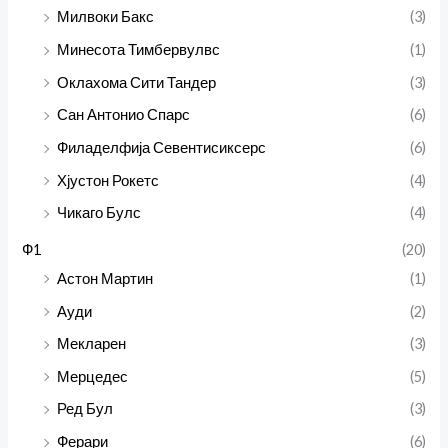
Милвоки Бакс
(3)
Минесота Тимбервулвс
(1)
Оклахома Сити Тандер
(3)
Сан Антонио Спарс
(6)
Филаделфија Севентисиксерс
(6)
Хјустон Рокетс
(4)
Чикаго Булс
(4)
Ф1
(20)
Астон Мартин
(1)
Ауди
(2)
Мекларен
(3)
Мерцедес
(5)
Ред Бул
(3)
Ферари
(6)