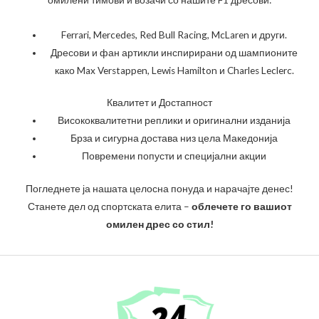
Ferrari, Mercedes, Red Bull Racing, McLaren и други.
Дресови и фан артикли инспирирани од шампионите
како Max Verstappen, Lewis Hamilton и Charles Leclerc.
Квалитет и Достапност
Висококвалитетни реплики и оригинални изданија
Брза и сигурна достава низ цела Македонија
Повремени попусти и специјални акции
Погледнете ја нашата целосна понуда и нарачајте денес!
Станете дел од спортската елита –
облечете го вашиот
омилен дрес со стил!