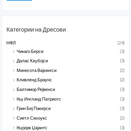
Категории на Дресови
НФЛ
(24)
Чикаго Берси
(3)
Далас Кaубојси
(3)
Минесота Вајкингси
(2)
Кливленд Браунс
(2)
Балтимор Рејвенси
(3)
Њу Ингланд Патриотс
(3)
Грин Беј Пакерси
(3)
Сиетл Сихоукс
(2)
Њујорк Џајантс
(3)