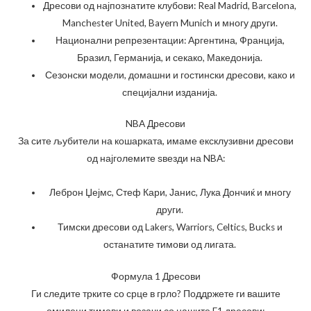
Дресови од најпознатите клубови: Real Madrid, Barcelona,
Manchester United, Bayern Munich и многу други.
Национални репрезентации: Аргентина, Франција,
Бразил, Германија, и секако, Македонија.
Сезонски модели, домашни и гостински дресови, како и
специјални изданија.
NBA Дресови
За сите љубители на кошарката, имаме ексклузивни дресови
од најголемите ѕвезди на NBA:
Леброн Џејмс, Стеф Кари, Јанис, Лука Дончиќ и многу
други.
Тимски дресови од Lakers, Warriors, Celtics, Bucks и
останатите тимови од лигата.
Формула 1 Дресови
Ги следите трките со срце в грло? Поддржете ги вашите
омилени тимови и возачи со нашите F1 дресови: