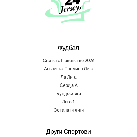
Фудбал
Светско Првенство 2026
Англиска Премиер Лига
Ла Лига
Серија А
Бундеслига
Лига 1
Oстанати лиги
Други Спортови