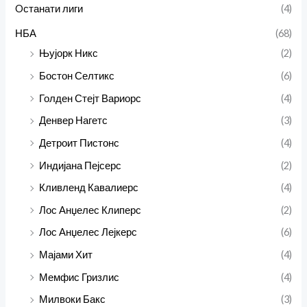
Oстанати лиги
(4)
НБА
(68)
Њујорк Никс
(2)
Бостон Селтикс
(6)
Голден Стејт Вариорс
(4)
Денвер Нагетс
(3)
Детроит Пистонс
(4)
Индијана Пејсерс
(2)
Кливленд Кавалиерс
(4)
Лос Анџелес Клиперс
(2)
Лос Анџелес Лејкерс
(6)
Мајами Хит
(4)
Мемфис Гризлис
(4)
Милвоки Бакс
(3)