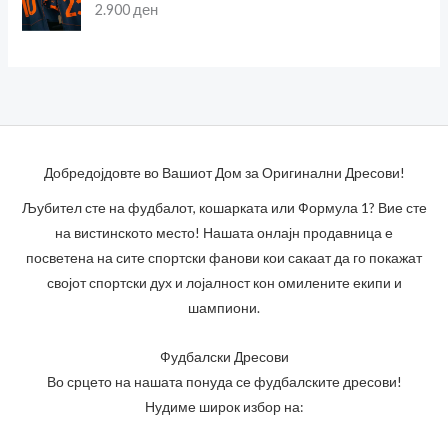
2.900
ден
Добредојдовте во Вашиот Дом за Оригинални Дресови!
Љубител сте на фудбалот, кошарката или Формула 1? Вие сте
на вистинското место! Нашата онлајн продавница е
посветена на сите спортски фанови кои сакаат да го покажат
својот спортски дух и лојалност кон омилените екипи и
шампиони.
Фудбалски Дресови
Во срцето на нашата понуда се фудбалските дресови!
Нудиме широк избор на: