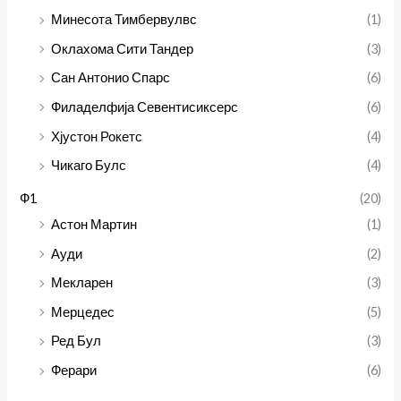
Минесота Тимбервулвс
(1)
Оклахома Сити Тандер
(3)
Сан Антонио Спарс
(6)
Филаделфија Севентисиксерс
(6)
Хјустон Рокетс
(4)
Чикаго Булс
(4)
Ф1
(20)
Астон Мартин
(1)
Ауди
(2)
Мекларен
(3)
Мерцедес
(5)
Ред Бул
(3)
Ферари
(6)