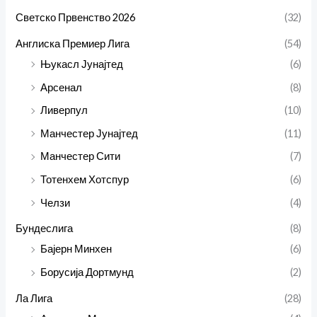
Светско Првенство 2026
(32)
Англиска Премиер Лига
(54)
Њукасл Јунајтед
(6)
Арсенал
(8)
Ливерпул
(10)
Манчестер Јунајтед
(11)
Манчестер Сити
(7)
Тотенхем Хотспур
(6)
Челзи
(4)
Бундеслига
(8)
Бајерн Минхен
(6)
Борусија Дортмунд
(2)
Ла Лига
(28)