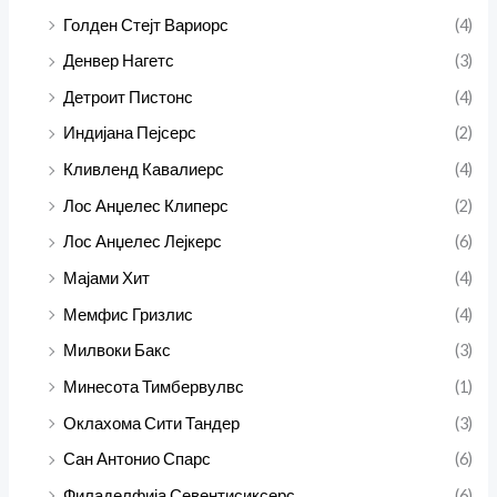
Голден Стејт Вариорс
(4)
Денвер Нагетс
(3)
Детроит Пистонс
(4)
Индијана Пејсерс
(2)
Кливленд Кавалиерс
(4)
Лос Анџелес Клиперс
(2)
Лос Анџелес Лејкерс
(6)
Мајами Хит
(4)
Мемфис Гризлис
(4)
Милвоки Бакс
(3)
Минесота Тимбервулвс
(1)
Оклахома Сити Тандер
(3)
Сан Антонио Спарс
(6)
Филаделфија Севентисиксерс
(6)