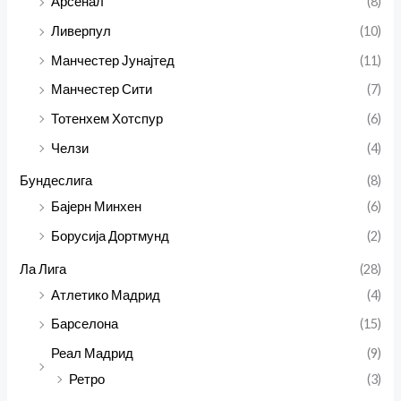
Арсенал
(8)
Ливерпул
(10)
Манчестер Јунајтед
(11)
Манчестер Сити
(7)
Тотенхем Хотспур
(6)
Челзи
(4)
Бундеслига
(8)
Бајерн Минхен
(6)
Борусија Дортмунд
(2)
Ла Лига
(28)
Атлетико Мадрид
(4)
Барселона
(15)
Реал Мадрид
(9)
Ретро
(3)