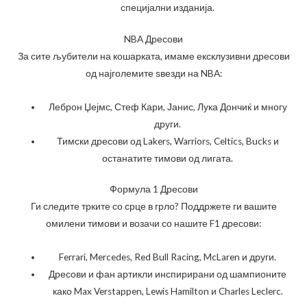
специјални изданија.
NBA Дресови
За сите љубители на кошарката, имаме ексклузивни дресови
од најголемите ѕвезди на NBA:
Леброн Џејмс, Стеф Кари, Јанис, Лука Дончиќ и многу
други.
Тимски дресови од Lakers, Warriors, Celtics, Bucks и
останатите тимови од лигата.
Формула 1 Дресови
Ги следите трките со срце в грло? Поддржете ги вашите
омилени тимови и возачи со нашите F1 дресови:
Ferrari, Mercedes, Red Bull Racing, McLaren и други.
Дресови и фан артикли инспирирани од шампионите
како Max Verstappen, Lewis Hamilton и Charles Leclerc.