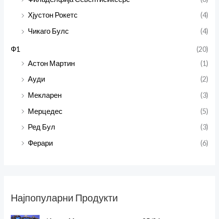
Хјустон Рокетс
(4)
Чикаго Булс
(4)
Ф1
(20)
Астон Мартин
(1)
Ауди
(2)
Мекларен
(3)
Мерцедес
(5)
Ред Бул
(3)
Ферари
(6)
Најпопуларни Продукти