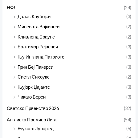
НФЛ
(24)
Далас Кaубојси
(3)
Минесота Вајкингси
(2)
Кливленд Браунс
(2)
Балтимор Рејвенси
(3)
Њу Ингланд Патриотс
(3)
Грин Беј Пакерси
(3)
Сиетл Сихоукс
(2)
Њујорк Џајантс
(3)
Чикаго Берси
(3)
Светско Првенство 2026
(32)
Англиска Премиер Лига
(54)
Њукасл Јунајтед
(6)