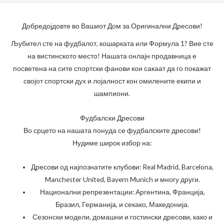
Добредојдовте во Вашиот Дом за Оригинални Дресови!
Љубител сте на фудбалот, кошарката или Формула 1? Вие сте
на вистинското место! Нашата онлајн продавница е
посветена на сите спортски фанови кои сакаат да го покажат
својот спортски дух и лојалност кон омилените екипи и
шампиони.
Фудбалски Дресови
Во срцето на нашата понуда се фудбалските дресови!
Нудиме широк избор на:
Дресови од најпознатите клубови: Real Madrid, Barcelona,
Manchester United, Bayern Munich и многу други.
Национални репрезентации: Аргентина, Франција,
Бразил, Германија, и секако, Македонија.
Сезонски модели, домашни и гостински дресови, како и