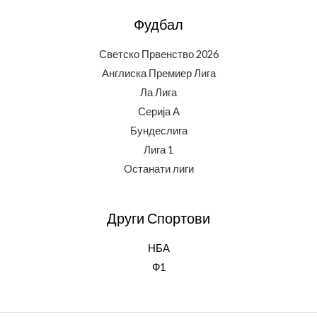
Фудбал
Светско Првенство 2026
Англиска Премиер Лига
Ла Лига
Серија А
Бундеслига
Лига 1
Oстанати лиги
Други Спортови
НБА
Ф1