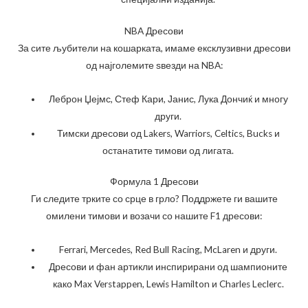
NBA Дресови
За сите љубители на кошарката, имаме ексклузивни дресови
од најголемите ѕвезди на NBA:
Леброн Џејмс, Стеф Кари, Јанис, Лука Дончиќ и многу
други.
Тимски дресови од Lakers, Warriors, Celtics, Bucks и
останатите тимови од лигата.
Формула 1 Дресови
Ги следите трките со срце в грло? Поддржете ги вашите
омилени тимови и возачи со нашите F1 дресови:
Ferrari, Mercedes, Red Bull Racing, McLaren и други.
Дресови и фан артикли инспирирани од шампионите
како Max Verstappen, Lewis Hamilton и Charles Leclerc.