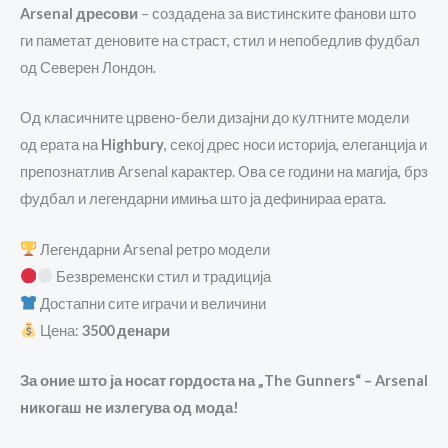
Arsenal дресови
– создадена за вистинските фанови што
ги паметат деновите на страст, стил и непобедлив фудбал
од Северен Лондон.
Од класичните црвено-бели дизајни до култните модели
од ерата на
Highbury
, секој дрес носи историја, елеганција и
препознатлив Arsenal карактер. Ова се години на магија, брз
фудбал и легендарни имиња што ја дефинираа ерата.
Легендарни Arsenal ретро модели
Безвременски стил и традиција
Достапни сите играчи и величини
Цена:
3500 денари
За оние што ја носат гордоста на „The Gunners“ – Arsenal
никогаш не излегува од мода!