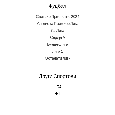
Фудбал
Светско Првенство 2026
Англиска Премиер Лига
Ла Лига
Серија А
Бундеслига
Лига 1
Oстанати лиги
Други Спортови
НБА
Ф1