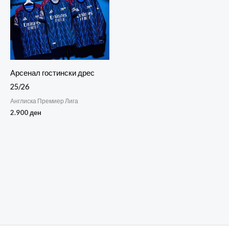
Aрсенал гостински дрес
25/26
Англиска Премиер Лига
2.900
ден