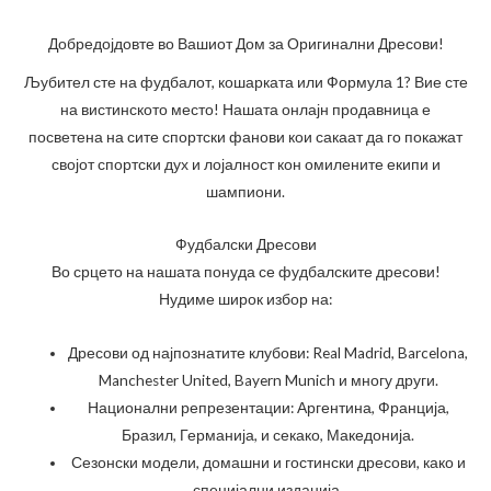
Добредојдовте во Вашиот Дом за Оригинални Дресови!
Љубител сте на фудбалот, кошарката или Формула 1? Вие сте
на вистинското место! Нашата онлајн продавница е
посветена на сите спортски фанови кои сакаат да го покажат
својот спортски дух и лојалност кон омилените екипи и
шампиони.
Фудбалски Дресови
Во срцето на нашата понуда се фудбалските дресови!
Нудиме широк избор на:
Дресови од најпознатите клубови: Real Madrid, Barcelona,
Manchester United, Bayern Munich и многу други.
Национални репрезентации: Аргентина, Франција,
Бразил, Германија, и секако, Македонија.
Сезонски модели, домашни и гостински дресови, како и
специјални изданија.