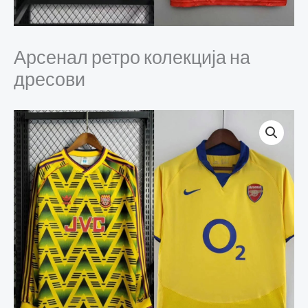
Арсенал ретро колекција на
дресови
Арсенал
ретро
колекција
на
дресови
количина