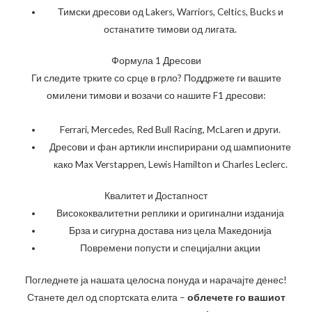
Тимски дресови од Lakers, Warriors, Celtics, Bucks и
останатите тимови од лигата.
Формула 1 Дресови
Ги следите трките со срце в грло? Поддржете ги вашите
омилени тимови и возачи со нашите F1 дресови:
Ferrari, Mercedes, Red Bull Racing, McLaren и други.
Дресови и фан артикли инспирирани од шампионите
како Max Verstappen, Lewis Hamilton и Charles Leclerc.
Квалитет и Достапност
Висококвалитетни реплики и оригинални изданија
Брза и сигурна достава низ цела Македонија
Повремени попусти и специјални акции
Погледнете ја нашата целосна понуда и нарачајте денес!
Станете дел од спортската елита –
облечете го вашиот