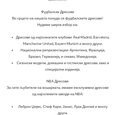
Фудбалски Дресови
Во срцето на нашата понуда се фудбалските дресови!
Нудиме широк избор на:
Дресови од најпознатите клубови: Real Madrid, Barcelona,
Manchester United, Bayern Munich и многу други.
Национални репрезентации: Аргентина, Франција,
Бразил, Германија, и секако, Македонија.
Сезонски модели, домашни и гостински дресови, како и
специјални изданија.
NBA Дресови
За сите љубители на кошарката, имаме ексклузивни дресови
од најголемите ѕвезди на NBA:
Леброн Џејмс, Стеф Кари, Јанис, Лука Дончиќ и многу
други.