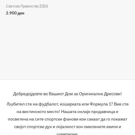
Светско Првенство 2026
2.900
ден
Добредојдовте во Вашиот Дом за Оригинални Дресови!
Љубител сте на фудбалот, кошарката или Формула 1? Вие сте
на вистинското место! Нашата онлајн продавница е
посветена на сите спортски фанови кои сакаат да го покажат
својот спортски дух и лојалност кон омилените екипи и
шампиони.