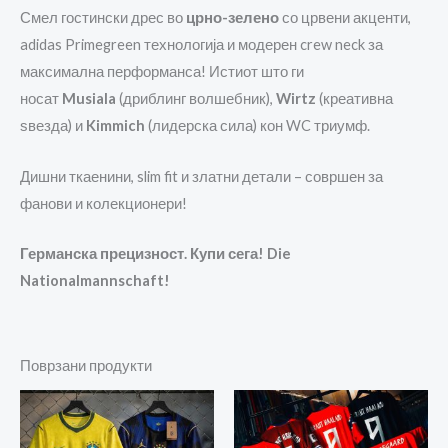
Смел гостински дрес во
црно-зелено
со црвени акценти,
adidas Primegreen технологија и модерен crew neck за
максимална перформанса! Истиот што ги
носат
Musiala
(дриблинг волшебник),
Wirtz
(креативна
ѕвезда) и
Kimmich
(лидерска сила) кон WC триумф.
Дишни ткаенини, slim fit и златни детали – совршен за
фанови и колекционери!
Германска прецизност. Купи сега! Die
Nationalmannschaft!
Поврзани продукти