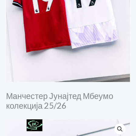
Манчестер Јунајтед Мбеумо
колекција 25/26
Манчестер
Јунајтед