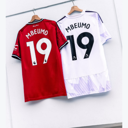
Мбеумо
колекција
25/26
количина