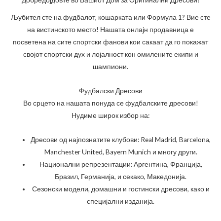
Добредојдовте во Вашиот Дом за Оригинални Дресови!
Љубител сте на фудбалот, кошарката или Формула 1? Вие сте
на вистинското место! Нашата онлајн продавница е
посветена на сите спортски фанови кои сакаат да го покажат
својот спортски дух и лојалност кон омилените екипи и
шампиони.
Фудбалски Дресови
Во срцето на нашата понуда се фудбалските дресови!
Нудиме широк избор на:
Дресови од најпознатите клубови: Real Madrid, Barcelona,
Manchester United, Bayern Munich и многу други.
Национални репрезентации: Аргентина, Франција,
Бразил, Германија, и секако, Македонија.
Сезонски модели, домашни и гостински дресови, како и
специјални изданија.