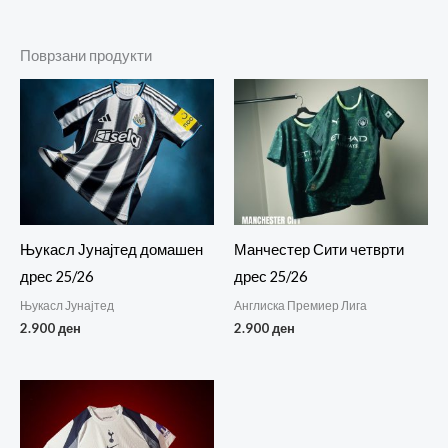
Поврзани продукти
Њукасл Јунајтед домашен
Манчестер Сити четврти
дрес 25/26
дрес 25/26
Њукасл Јунајтед
Англиска Премиер Лига
2.900
ден
2.900
ден