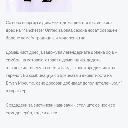
Со нова енергија и динамика, домашниот и гостинскиот
дрес на
Manchester United
за оваа сезона носат совршен
баланс помеѓу традиција и модерен стил.
Домашниот дрес ја задржува легендарната црвена боја –
симбол на историја, страст и доминација, додека
гостинскиот внесува свеж изглед за нови предизвици на
теренот. Во комбинација со брзината и директноста на
Bryan Mbeumo
, овие дресови добиваат дополнителен „хајп“
и карактер.
Создадени за вистински навивачи – стил што се носи со
самодоверба, каде и да си.