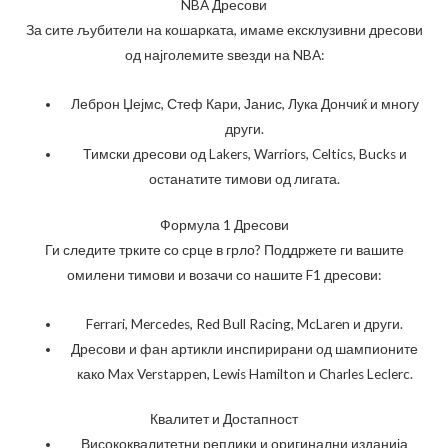
NBA Дресови
За сите љубители на кошарката, имаме ексклузивни дресови
од најголемите ѕвезди на NBA:
Леброн Џејмс, Стеф Кари, Јанис, Лука Дончиќ и многу
други.
Тимски дресови од Lakers, Warriors, Celtics, Bucks и
останатите тимови од лигата.
Формула 1 Дресови
Ги следите трките со срце в грло? Поддржете ги вашите
омилени тимови и возачи со нашите F1 дресови:
Ferrari, Mercedes, Red Bull Racing, McLaren и други.
Дресови и фан артикли инспирирани од шампионите
како Max Verstappen, Lewis Hamilton и Charles Leclerc.
Квалитет и Достапност
Висококвалитетни реплики и оригинални изданија