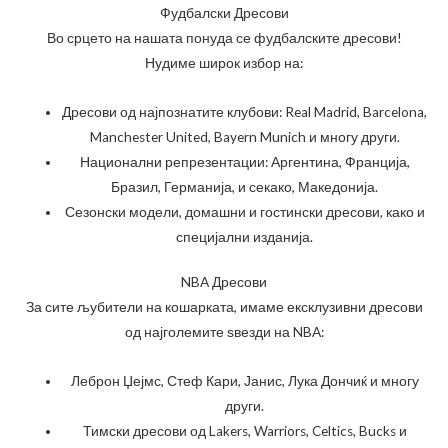
Фудбалски Дресови
Во срцето на нашата понуда се фудбалските дресови!
Нудиме широк избор на:
Дресови од најпознатите клубови: Real Madrid, Barcelona,
Manchester United, Bayern Munich и многу други.
Национални репрезентации: Аргентина, Франција,
Бразил, Германија, и секако, Македонија.
Сезонски модели, домашни и гостински дресови, како и
специјални изданија.
NBA Дресови
За сите љубители на кошарката, имаме ексклузивни дресови
од најголемите ѕвезди на NBA:
Леброн Џејмс, Стеф Кари, Јанис, Лука Дончиќ и многу
други.
Тимски дресови од Lakers, Warriors, Celtics, Bucks и