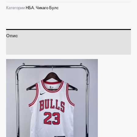
Категории
НБА
,
Чикаго Булс
Опис
Прегледи (0)