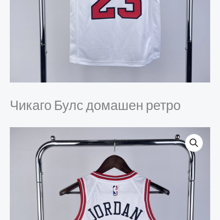
Чикаго Булс домашен ретро
Чикаго
Булс
домашен
ретро
количина