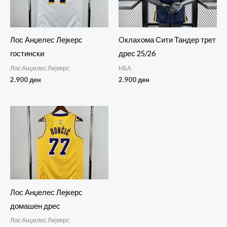
Лос Анџелес Лејкерс
Oклахома Сити Тандер трет
гостински
дрес 25/26
Лос Анџелес Лејкерс
НБА
2.900
ден
2.900
ден
Лос Анџелес Лејкерс
домашен дрес
Лос Анџелес Лејкерс