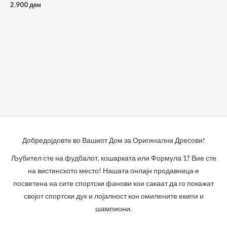
2.900
ден
Добредојдовте во Вашиот Дом за Оригинални Дресови!
Љубител сте на фудбалот, кошарката или Формула 1? Вие сте
на вистинското место! Нашата онлајн продавница е
посветена на сите спортски фанови кои сакаат да го покажат
својот спортски дух и лојалност кон омилените екипи и
шампиони.