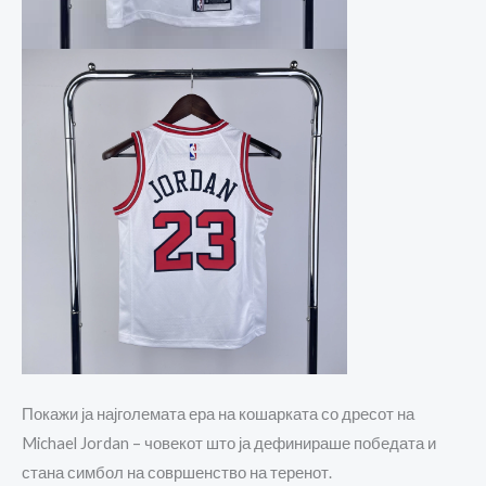
Покажи ја најголемата ера на кошарката со дресот на
Michael Jordan
– човекот што ја дефинираше победата и
стана симбол на совршенство на теренот.