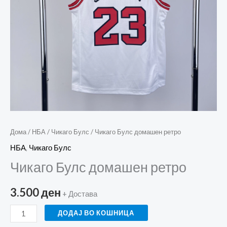
Дома
/
НБА
/
Чикаго Булс
/ Чикаго Булс домашен ретро
НБА
,
Чикаго Булс
Чикаго Булс домашен ретро
3.500
ден
+ Достава
ДОДАЈ ВО КОШНИЦА