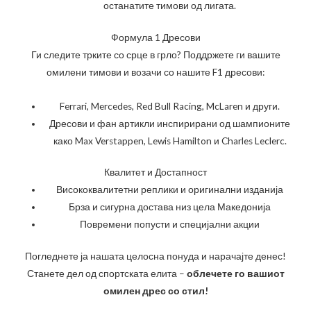
останатите тимови од лигата.
Формула 1 Дресови
Ги следите трките со срце в грло? Поддржете ги вашите
омилени тимови и возачи со нашите F1 дресови:
Ferrari, Mercedes, Red Bull Racing, McLaren и други.
Дресови и фан артикли инспирирани од шампионите
како Max Verstappen, Lewis Hamilton и Charles Leclerc.
Квалитет и Достапност
Висококвалитетни реплики и оригинални изданија
Брза и сигурна достава низ цела Македонија
Повремени попусти и специјални акции
Погледнете ја нашата целосна понуда и нарачајте денес!
Станете дел од спортската елита –
облечете го вашиот
омилен дрес со стил!