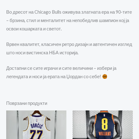
Во дресот на
Chicago Bulls
оживува златната ера на 90-тите
– брзина, стил и менталитет на непобедлив шампион кој ја
освои кошарката и светот.
Врвен квалитет, класичен ретро дизајн и автентичен изглед
што носи вистинска НБА историја.
Достапни се сите играчи и сите величини – избери ја
легендата и носи ја ерата на Џордан со себе!
Поврзани продукти