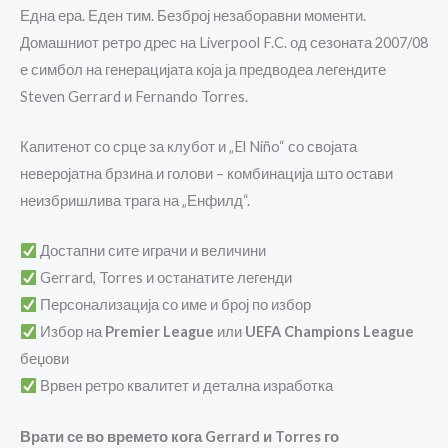
Една ера. Еден тим. Безброј незаборавни моменти.
Домашниот ретро дрес на
Liverpool F.C.
од сезоната 2007/08
е симбол на генерацијата која ја предводеа легендите
Steven Gerrard
и
Fernando Torres
.
Капитенот со срце за клубот и „El Niño“ со својата
неверојатна брзина и голови – комбинација што остави
неизбришлива трага на „Енфилд“.
Достапни сите играчи и величини
Gerrard, Torres и останатите легенди
Персонализација со име и број по избор
Избор на
Premier League
или
UEFA Champions League
беџови
Врвен ретро квалитет и детална изработка
Врати се во времето кога Gerrard и Torres го