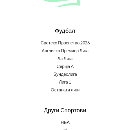
Фудбал
Светско Првенство 2026
Англиска Премиер Лига
Ла Лига
Серија А
Бундеслига
Лига 1
Oстанати лиги
Други Спортови
НБА