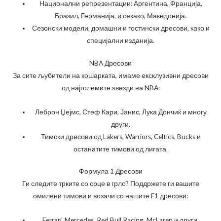
Национални репрезентации: Аргентина, Франција,
Бразил, Германија, и секако, Македонија.
Сезонски модели, домашни и гостински дресови, како и
специјални изданија.
NBA Дресови
За сите љубители на кошарката, имаме ексклузивни дресови
од најголемите ѕвезди на NBA:
Леброн Џејмс, Стеф Кари, Јанис, Лука Дончиќ и многу
други.
Тимски дресови од Lakers, Warriors, Celtics, Bucks и
останатите тимови од лигата.
Формула 1 Дресови
Ги следите трките со срце в грло? Поддржете ги вашите
омилени тимови и возачи со нашите F1 дресови:
Ferrari, Mercedes, Red Bull Racing, McLaren и други.