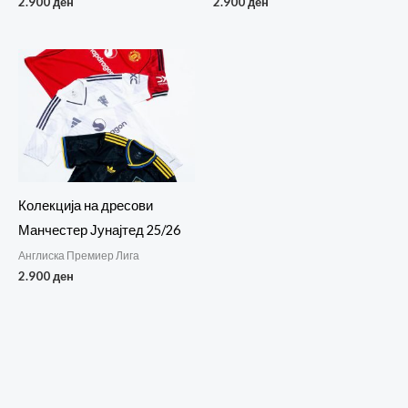
2.900
ден
2.900
ден
Колекција на дресови
Манчестер Јунајтед 25/26
Англиска Премиер Лига
2.900
ден