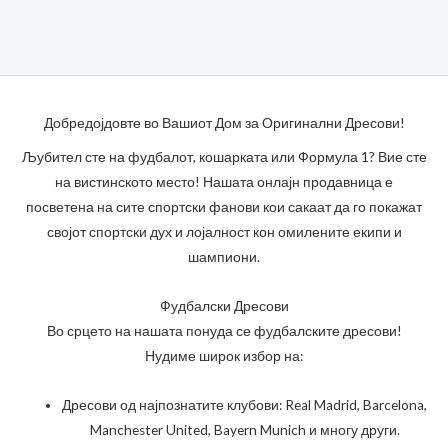
Добредојдовте во Вашиот Дом за Оригинални Дресови!
Љубител сте на фудбалот, кошарката или Формула 1? Вие сте
на вистинското место! Нашата онлајн продавница е
посветена на сите спортски фанови кои сакаат да го покажат
својот спортски дух и лојалност кон омилените екипи и
шампиони.
Фудбалски Дресови
Во срцето на нашата понуда се фудбалските дресови!
Нудиме широк избор на:
Дресови од најпознатите клубови: Real Madrid, Barcelona,
Manchester United, Bayern Munich и многу други.