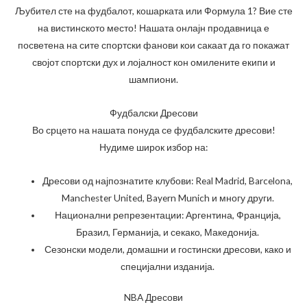
Љубител сте на фудбалот, кошарката или Формула 1? Вие сте
на вистинското место! Нашата онлајн продавница е
посветена на сите спортски фанови кои сакаат да го покажат
својот спортски дух и лојалност кон омилените екипи и
шампиони.
Фудбалски Дресови
Во срцето на нашата понуда се фудбалските дресови!
Нудиме широк избор на:
Дресови од најпознатите клубови: Real Madrid, Barcelona,
Manchester United, Bayern Munich и многу други.
Национални репрезентации: Аргентина, Франција,
Бразил, Германија, и секако, Македонија.
Сезонски модели, домашни и гостински дресови, како и
специјални изданија.
NBA Дресови