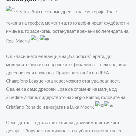
Белата боја не е само дрес… таа е историја. Таа е
тежина на трофеи, моменти што го дефинираат фудбалот и
имиња што засекогаш остануваат врежани во легендата на
Real Madrid
Од класичната елеганција на „Galácticos“ ерата, до
модерните битки на европските финалиња — секој од овие
дресови носи приказна. Приказна за ноќи во UEFA
Champions League кога невозможото станува реалност.
Ова не се само дресови… ова се спомени на магија од
Zinedine Zidane, лидерството на Sergio Ramos, головите на
Cristiano Ronaldo и визијата на Luka Modrić
Секој детал – од златните линии до минималистичкиот
дизајн – зборува за величина, за клуб што никогаш не се