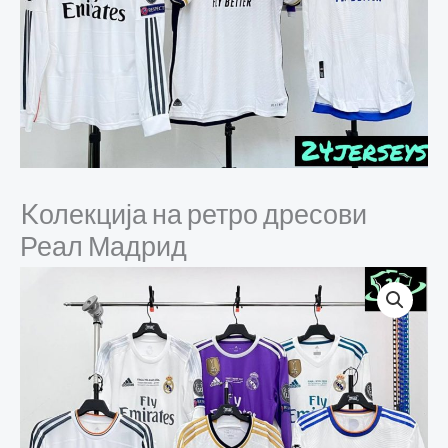
Kолекција на ретро дресови
Реал Мадрид
Kолекција
на
ретро
дресови
Реал
Мадрид
количина