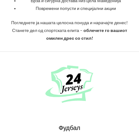
Брза и сигурна достава низ цела Македонија
Повремени попусти и специјални акции
Погледнете ја нашата целосна понуда и нарачајте денес!
Станете дел од спортската елита –
облечете го вашиот
омилен дрес со стил!
Фудбал