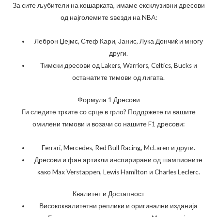
За сите љубители на кошарката, имаме ексклузивни дресови
од најголемите ѕвезди на NBA:
Леброн Џејмс, Стеф Кари, Јанис, Лука Дончиќ и многу
други.
Тимски дресови од Lakers, Warriors, Celtics, Bucks и
останатите тимови од лигата.
Формула 1 Дресови
Ги следите трките со срце в грло? Поддржете ги вашите
омилени тимови и возачи со нашите F1 дресови:
Ferrari, Mercedes, Red Bull Racing, McLaren и други.
Дресови и фан артикли инспирирани од шампионите
како Max Verstappen, Lewis Hamilton и Charles Leclerc.
Квалитет и Достапност
Висококвалитетни реплики и оригинални изданија