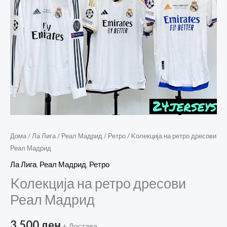
Дома
/
Ла Лига
/
Реал Мадрид
/
Ретро
/ Kолекција на ретро дресови
Реал Мадрид
Ла Лига
,
Реал Мадрид
,
Ретро
Kолекција на ретро дресови
Реал Мадрид
3.500
ден
+ Достава