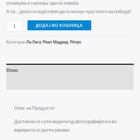
откажува и секогаш оди по повеќе.
А ти… дали си подготвен да го носиш чувството на победа?
ДОДАЈ ВО КОШНИЦА
Категории
Ла Лига
,
Реал Мадрид
,
Ретро
Опис
Прегледи (0)
Опис на Продуктот
Достапни се сите модели од фотографијата и во
варијанта со долги ракави.