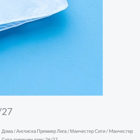
/27
Mанчестер
Дома
/
Англиска Премиер Лига
/
Манчестер Сити
/ Mанчестер
Сити домашен дрес 26/27