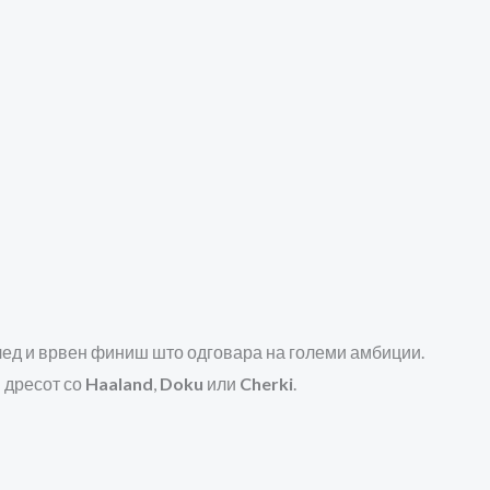
глед и врвен финиш што одговара на големи амбиции.
ш дресот со
Haaland
,
Doku
или
Cherki
.