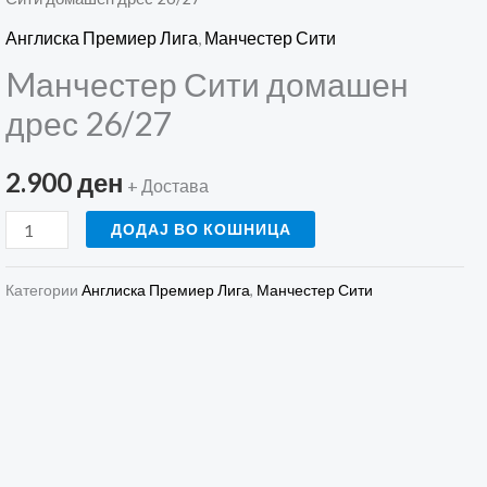
Сити
домашен
Англиска Премиер Лига
,
Манчестер Сити
дрес
Mанчестер Сити домашен
26/27
дрес 26/27
количина
2.900
ден
+ Достава
ДОДАЈ ВО КОШНИЦА
Категории
Англиска Премиер Лига
,
Манчестер Сити