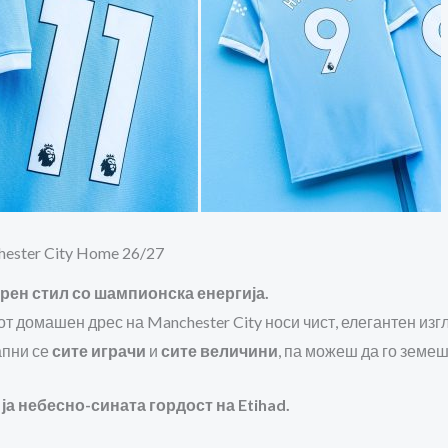
ester City Home 26/27
рен стил со шампионска енергија.
т домашен дрес на Manchester City носи чист, елегантен из
апни се
сите играчи
и
сите величини
, па можеш да го земе
ја небесно-сината гордост на Etihad.