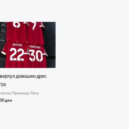
верпул домашен дрес
/26
глиска Премиер Лига
900
ден