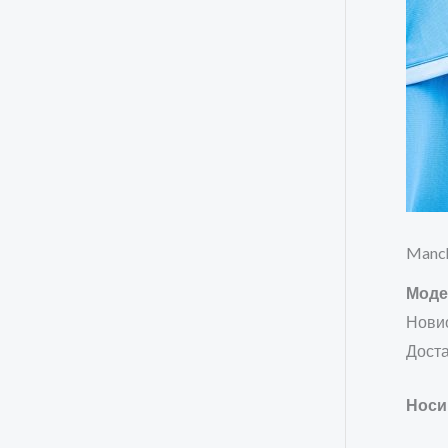
Manch
Моде
Новио
Дост
Носи 