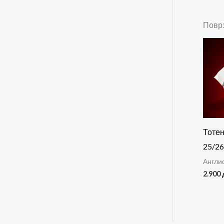
Повр
Тоте
25/26
Англи
2.900