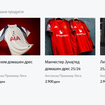
зани продукти
нхем домашен дрес
Манчестер Јунајтед
Ли
домашен дрес 25/26
25
ска Премиер Лига
Англиска Премиер Лига
Ан
ден
2.900
ден
2.